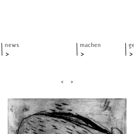
news
machen
g
<
>