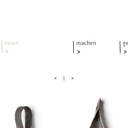
news
machen
g
<
|
>