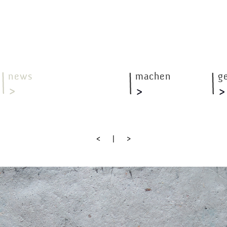
news
machen
g
<
|
>