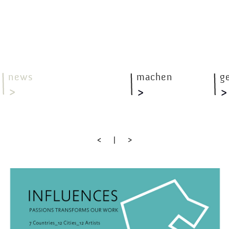
news
machen
g
<
|
>