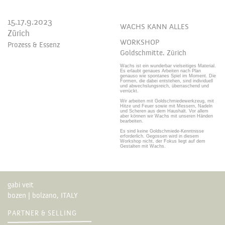
15.17.9.2023
WACHS KANN ALLES
Zürich
WORKSHOP
Prozess & Essenz
Goldschmitte. Zürich
Wachs ist ein wunderbar vielseitiges Material.
Es erlaubt genaues Arbeiten nach Plan
genauso wie spontanes Spiel im Moment. Die
Formen, die dabei entstehen, sind individuell
und abwechslungsreich, überraschend und
verrückt.
Wir arbeiten mit Goldschmiedewerkzeug, mit
Hitze und Feuer sowie mit Messern, Nadeln
und Scheren aus dem Haushalt. Vor allem
aber können wir Wachs mit unseren Händen
bearbeiten.
Es sind keine Goldschmiede-Kenntnisse
erforderlich. Gegossen wird in diesem
Workshop nicht, der Fokus liegt auf dem
Gestalten mit Wachs.
gabi veit
bozen | bolzano, ITALY
PARTNER & SELLING