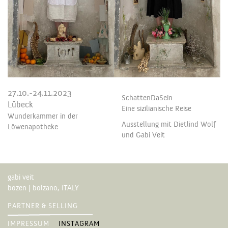
27.10.-24.11.2023
SchattenDaSein
Lübeck
Eine sizilianische Reise
Wunderkammer in der
Ausstellung mit Dietlind Wolf
Löwenapotheke
und Gabi Veit
gabi veit
bozen | bolzano, ITALY
PARTNER & SELLING
IMPRESSUM
INSTAGRAM