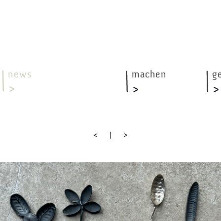
news
machen
g
<
|
>