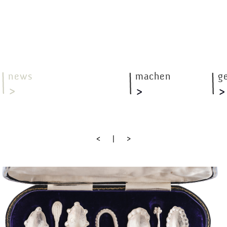
news
machen
g
<
|
>